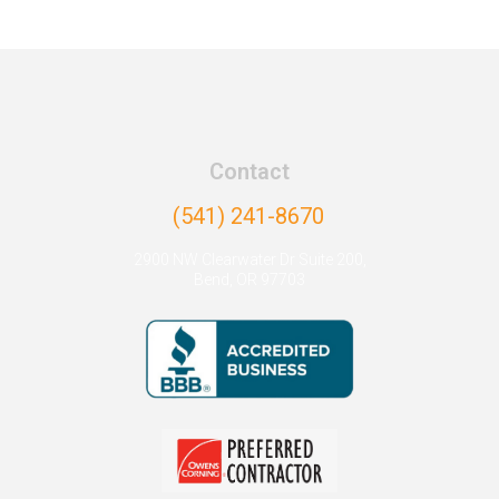
Contact
(541) 241-8670
2900 NW Clearwater Dr Suite 200,
Bend, OR 97703